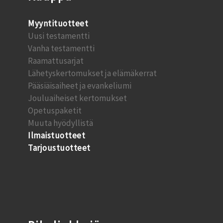
Myyntituotteet
Uusi testamentti
Vanha testamentti
Raamattusarjat
Lähetyskertomukset ja elämäkerrat
Pääsiäisaiheet ja evankeliumi
Jouluaiheiset kertomukset
Opetuspaketit
Muuta hyödyllistä
Ilmaistuotteet
Tarjoustuotteet