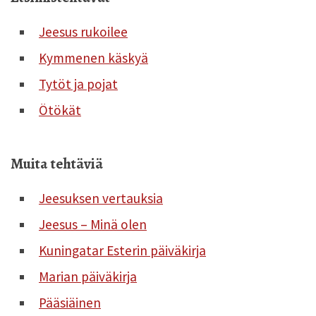
Jeesus rukoilee
Kymmenen käskyä
Tytöt ja pojat
Ötökät
Muita tehtäviä
Jeesuksen vertauksia
Jeesus – Minä olen
Kuningatar Esterin päiväkirja
Marian päiväkirja
Pääsiäinen