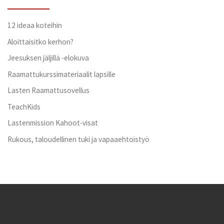
12 ideaa koteihin
Aloittaisitko kerhon?
Jeesuksen jäljillä -elokuva
Raamattukurssimateriaalit lapsille
Lasten Raamattusovellus
TeachKids
Lastenmission Kahoot-visat
Rukous, taloudellinen tuki ja vapaaehtoistyö