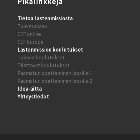
Pikalinkkejä
Tietoa Lastenmissiosta
Tule mukaan
CEF online
CEF Europe
Lastenmission koulutukset
Tulevat koulutukset
Tilattavat koulutukset
Raamatun opettaminen lapsille 1
Raamatun opettaminen lapsille 2
Idea-aitta
Yhteystiedot