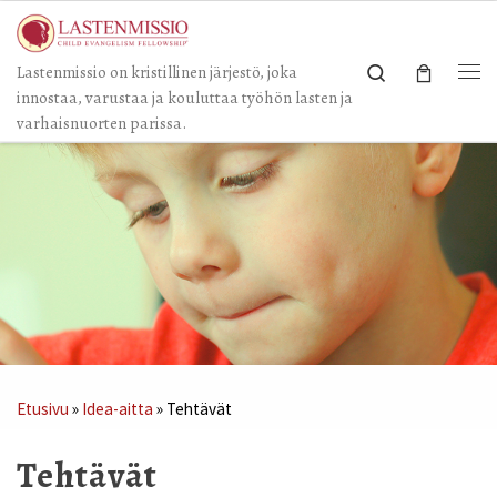
Skip to content
Search
Lastenmissio on kristillinen järjestö, joka
Val
innostaa, varustaa ja kouluttaa työhön lasten ja
varhaisnuorten parissa.
Etusivu
»
Idea-aitta
»
Tehtävät
Tehtävät