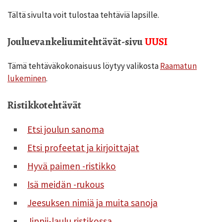
Tältä sivulta voit tulostaa tehtäviä lapsille.
Jouluevankeliumitehtävät-sivu
UUSI
Tämä tehtäväkokonaisuus löytyy valikosta
Raamatun
lukeminen
.
Ristikkotehtävät
Etsi joulun sanoma
Etsi profeetat ja kirjoittajat
Hyvä paimen -ristikko
Isä meidän -rukous
Jeesuksen nimiä ja muita sanoja
Jippii-laulu ristikossa