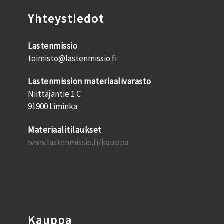
Yhteystiedot
Lastenmissio
toimisto@lastenmissio.fi
Lastenmission materiaalivarasto
Niittäjäntie 1 C
91900 Liminka
Materiaalitilaukset
www.lastenmissio.fi/kauppa
Kauppa