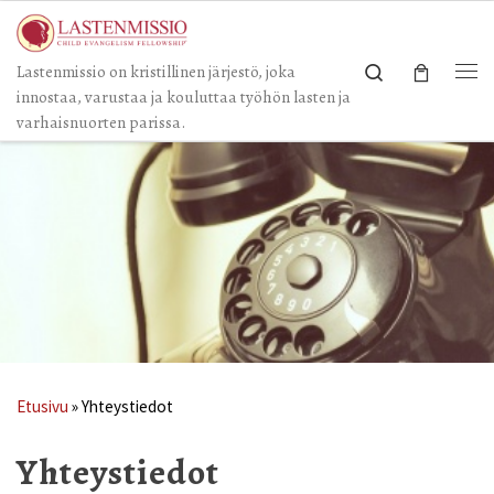
Skip to content
Search
Lastenmissio on kristillinen järjestö, joka
Val
innostaa, varustaa ja kouluttaa työhön lasten ja
varhaisnuorten parissa.
Etusivu
»
Yhteystiedot
Yhteystiedot