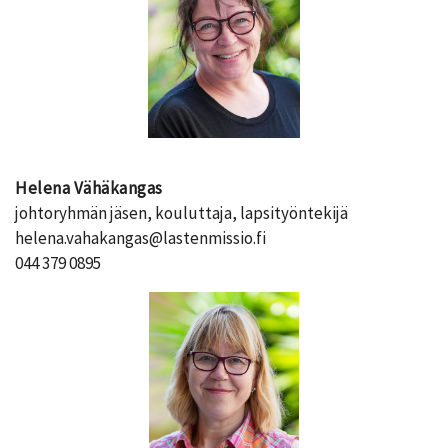
Helena Vähäkangas
johtoryhmän jäsen, kouluttaja, lapsityöntekijä
helena.vahakangas@lastenmissio.fi
044 379 0895