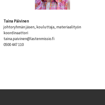
Taina Päivinen
johtoryhmän jäsen, kouluttaja, materiaalityön
koordinaattori
taina.paivinen@lastenmissio.fi
0500 447 110