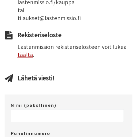
lastenmissio.fi/kauppa
tai
tilaukset@lastenmissio.fi
Rekisteriseloste
Lastenmission rekisteriselosteen voit lukea
täältä
.
Lähetä viesti!
Nimi (pakollinen)
Puhelinnumero