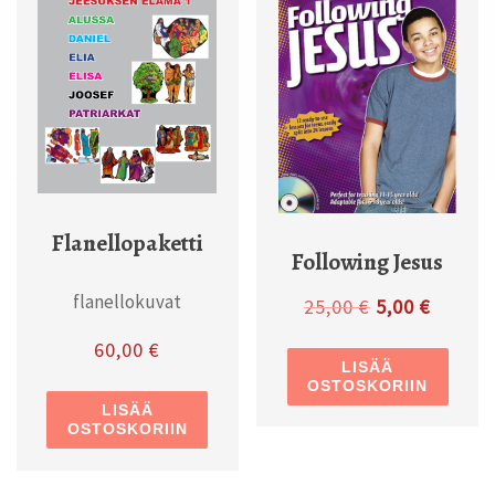
Flanellopaketti
Following Jesus
flanellokuvat
Alkuperäinen 
Nykyine
25,00
€
5,00
€
60,00
€
LISÄÄ
OSTOSKORIIN
LISÄÄ
OSTOSKORIIN