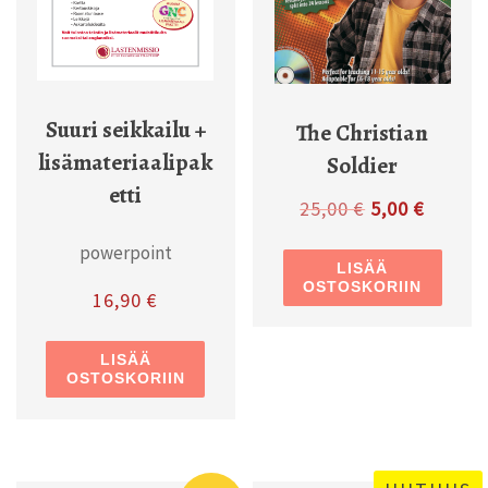
Suuri seikkailu +
The Christian
lisämateriaalipak
Soldier
etti
Alkuperäinen 
Nykyine
25,00
€
5,00
€
powerpoint
LISÄÄ
OSTOSKORIIN
16,90
€
LISÄÄ
OSTOSKORIIN