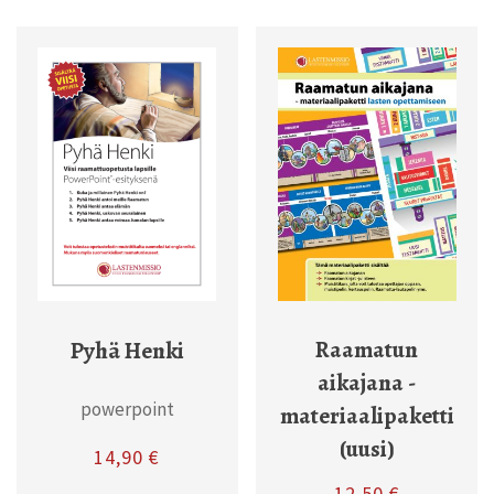
Raamatun
Pyhä Henki
aikajana -
powerpoint
materiaalipaketti
(uusi)
14,90
€
12,50
€