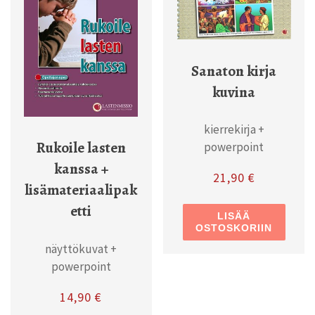
Sanaton kirja
kuvina
kierrekirja +
Rukoile lasten
powerpoint
kanssa +
21,90
€
lisämateriaalipak
etti
LISÄÄ
OSTOSKORIIN
näyttökuvat +
powerpoint
14,90
€