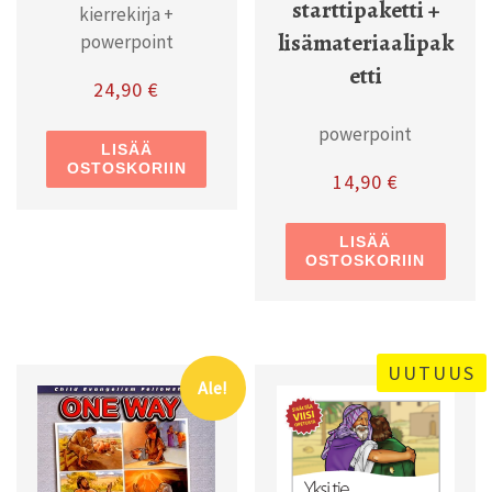
starttipaketti +
kierrekirja +
lisämateriaalipak
powerpoint
etti
24,90
€
powerpoint
LISÄÄ
OSTOSKORIIN
14,90
€
LISÄÄ
OSTOSKORIIN
UUTUUS
Ale!