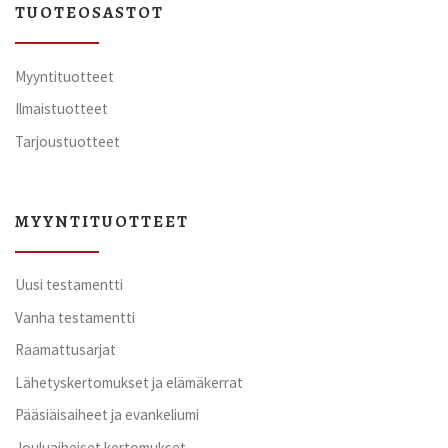
TUOTEOSASTOT
Myyntituotteet
Ilmaistuotteet
Tarjoustuotteet
MYYNTITUOTTEET
Uusi testamentti
Vanha testamentti
Raamattusarjat
Lähetyskertomukset ja elämäkerrat
Pääsiäisaiheet ja evankeliumi
Jouluaiheiset kertomukset