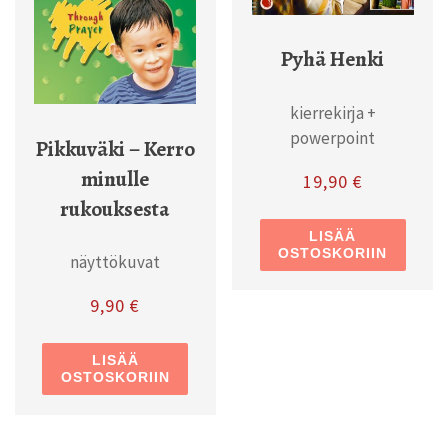
Pyhä Henki
kierrekirja +
powerpoint
Pikkuväki – Kerro
minulle
19,90
€
rukouksesta
LISÄÄ
OSTOSKORIIN
näyttökuvat
9,90
€
LISÄÄ
OSTOSKORIIN