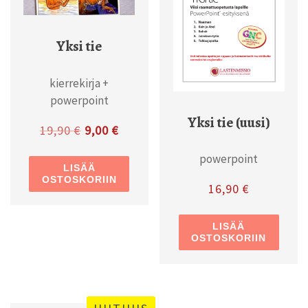
Yksi tie
kierrekirja +
powerpoint
Yksi tie (uusi)
Alkuperäinen hinta oli: 19,90 €.
Nykyinen hinta on: 9,00 €.
19,90
€
9,00
€
powerpoint
LISÄÄ
OSTOSKORIIN
16,90
€
LISÄÄ
OSTOSKORIIN