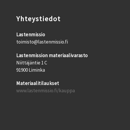
Yhteystiedot
Lastenmissio
toimisto@lastenmissio.fi
Lastenmission materiaalivarasto
Niittäjäntie 1 C
91900 Liminka
Materiaalitilaukset
www.lastenmissio.fi/kauppa