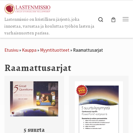
Skip to content
Search
Lastenmissio on kristillinen järjestö, joka
Val
innostaa, varustaa ja kouluttaa työhön lasten ja
varhaisnuorten parissa.
Etusivu
»
Kauppa
»
Myyntituotteet
»
Raamattusarjat
Raamattusarjat
5 suurta