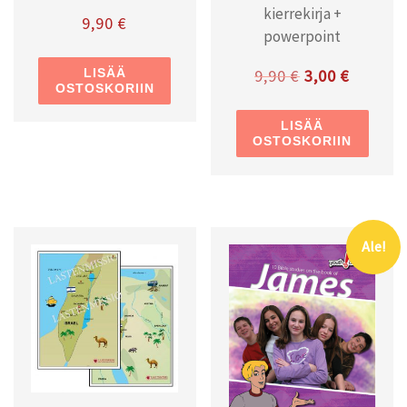
kierrekirja +
9,90
€
powerpoint
Alkuperäinen h
Nykyine
LISÄÄ
9,90
€
3,00
€
OSTOSKORIIN
LISÄÄ
OSTOSKORIIN
Ale!