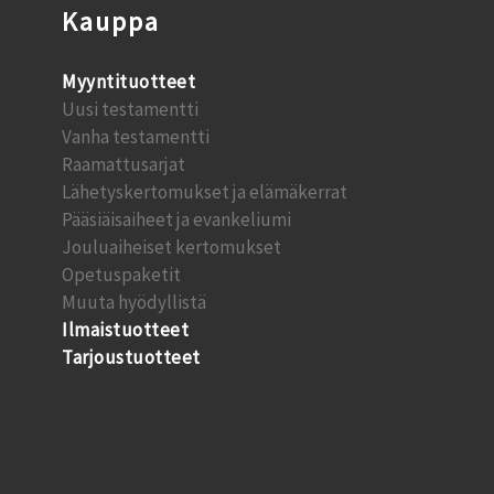
Kauppa
Myyntituotteet
Uusi testamentti
Vanha testamentti
Raamattusarjat
Lähetyskertomukset ja elämäkerrat
Pääsiäisaiheet ja evankeliumi
Jouluaiheiset kertomukset
Opetuspaketit
Muuta hyödyllistä
Ilmaistuotteet
Tarjoustuotteet