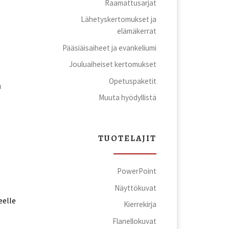
Raamattusarjat
Lähetyskertomukset ja
elämäkerrat
Pääsiäisaiheet ja evankeliumi
Jouluaiheiset kertomukset
Opetuspaketit
a
Muuta hyödyllistä
TUOTELAJIT
PowerPoint
Näyttökuvat
eelle
Kierrekirja
Flanellokuvat