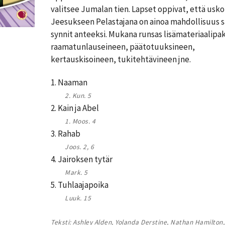
valitsee Jumalan tien. Lapset oppivat, että usko
Jeesukseen Pelastajana on ainoa mahdollisuus 
synnit anteeksi. Mukana runsas lisämateriaalipa
raamatunlauseineen, päätotuuksineen,
kertauskisoineen, tukitehtävineen jne.
1. Naaman
2. Kun. 5
2. Kain ja Abel
1. Moos. 4
3. Rahab
Joos. 2, 6
4. Jairoksen tytär
Mark. 5
5. Tuhlaajapoika
Luuk. 15
Teksti: Ashley Alden, Yolanda Derstine, Nathan Hamilton