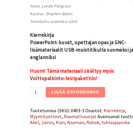
Hane, Lynda Pongracz
Kuvitus: Stephen Bates
Toimitettu suomeksi 2026
Kierrekirja
PowerPoint-kuvat, opettajan opas ja GNC-
lisämateriaalit USB-muistitikulla suomeksi j
englanniksi
Huom! Tämä materiaali sisältyy myös
Voittopalkinto
-leiripakettiin!
Yksi tie (uusi) määrä
LISÄÄ OSTOSKORIIN
Tuotetunnus (SKU):
0403-3
Osastot:
Kierrekirja
,
Myyntituotteet
,
Raamattusarjat
Avainsanat tuott
Abel
,
Jairos
,
Kain
,
Naaman
,
Rahab
,
tuhlaajapoika