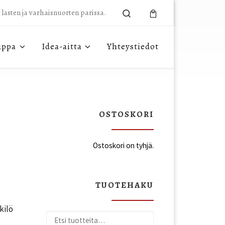
Search
n lasten ja varhaisnuorten parissa.
uppa
Idea-aitta
Yhteystiedot
OSTOSKORI
Ostoskori on tyhjä.
TUOTEHAKU
kilö
Etsi: