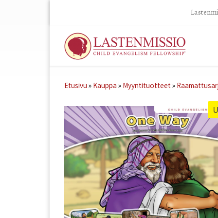
Lastenmis
Skip to content
Etusivu
»
Kauppa
»
Myyntituotteet
»
Raamattusar