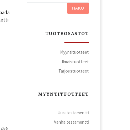
HAKU
saada
ketti
TUOTEOSASTOT
Myyntituotteet
Ilmaistuotteet
Tarjoustuotteet
MYYNTITUOTTEET
Uusi testamentti
Vanha testamentti
, Deb