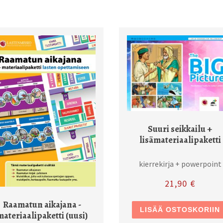
Suuri seikkailu +
lisämateriaalipaketti
kierrekirja + powerpoint
21,90
€
Raamatun aikajana -
LISÄÄ OSTOSKORIIN
materiaalipaketti (uusi)