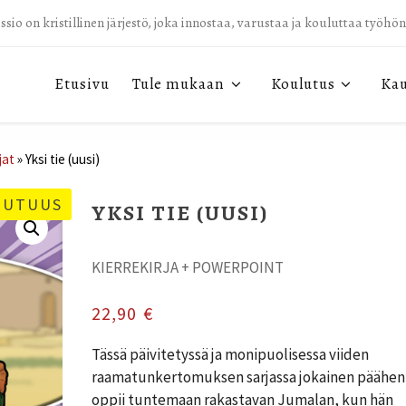
sio on kristillinen järjestö, joka innostaa, varustaa ja kouluttaa työhö
Etusivu
Tule mukaan
Koulutus
Ka
jat
»
Yksi tie (uusi)
UUTUUS
YKSI TIE (UUSI)
KIERREKIRJA + POWERPOINT
22,90
€
Tässä päivitetyssä ja monipuolisessa viiden
raamatunkertomuksen sarjassa jokainen päähen
oppii tuntemaan rakastavan Jumalan, kun hän