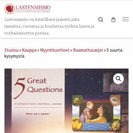
Skip to content
Search
Lastenmissio on kristillinen järjestö, joka
Val
innostaa, varustaa ja kouluttaa työhön lasten ja
varhaisnuorten parissa.
Etusivu
»
Kauppa
»
Myyntituotteet
»
Raamattusarjat
»
5 suurta
kysymystä