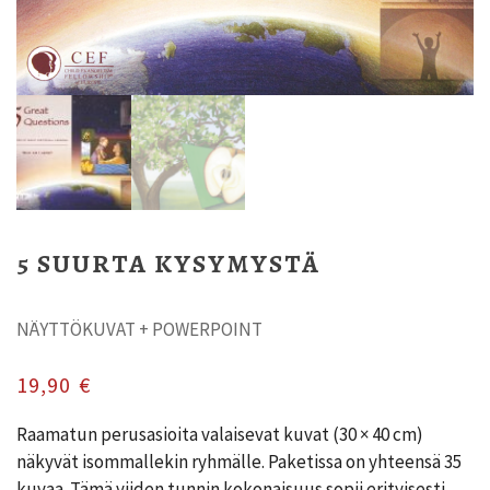
5 SUURTA KYSYMYSTÄ
NÄYTTÖKUVAT + POWERPOINT
19,90
€
Raamatun perusasioita valaisevat kuvat (30 × 40 cm)
näkyvät isommallekin ryhmälle. Paketissa on yhteensä 35
kuvaa. Tämä viiden tunnin kokonaisuus sopii erityisesti