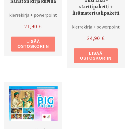
Uusi alku -
Sanaton kirja kuvina
starttipaketti +
lisämateriaalipaketti
kierrekirja + powerpoint
21,90
€
kierrekirja + powerpoint
24,90
€
LISÄÄ
OSTOSKORIIN
LISÄÄ
OSTOSKORIIN