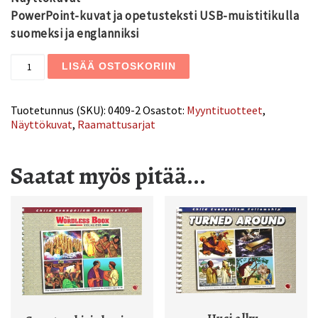
PowerPoint-kuvat ja opetusteksti USB-muistitikulla
suomeksi ja englanniksi
5 suurta kysymystä määrä
LISÄÄ OSTOSKORIIN
Tuotetunnus (SKU):
0409-2
Osastot:
Myyntituotteet
,
Näyttökuvat
,
Raamattusarjat
Saatat myös pitää...