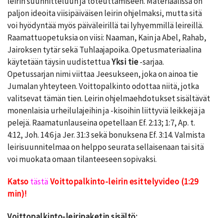
leirin suunnitteluun ja toteuttamiseen. Materiaalissa on
paljon ideoita viisipäiväisen leirin ohjelmaksi, mutta sitä
voi hyödyntää myös päiväleirillä tai lyhyemmillä leireillä.
Raamattuopetuksia on viisi: Naaman, Kain ja Abel, Rahab,
Jairoksen tytär sekä Tuhlaajapoika. Opetusmateriaalina
käytetään täysin uudistettua
Yksi tie
-sarjaa.
Opetussarjan nimi viittaa Jeesukseen, joka on ainoa tie
Jumalan yhteyteen. Voittopalkinto odottaa niitä, jotka
valitsevat tämän tien. Leirin ohjelmaehdotukset sisältävät
monenlaisia urheilulajeihin ja -kisoihin liittyviä leikkejä ja
pelejä. Raamatunlauseina opetellaan Ef. 2:13; 1:7, Ap. t.
4:12, Joh. 14:6 ja Jer. 31:3 sekä bonuksena Ef. 3:14. Valmista
leirisuunnitelmaa on helppo seurata sellaisenaan tai sitä
voi muokata omaan tilanteeseen sopivaksi.
Katso
tästä
Voittopalkinto-leirin esittelyvideo (1:29
min)!
Voittopalkinto-leiripaketin sisältö: