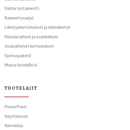
Vanha testamentti
Raamattusarjat
Lähetyskertomukset ja elämäkerrat
Pääsiäisaiheet ja evankeliumi
Jouluaiheiset kertomukset
Opetuspaketit
Muuta hyödyllistä
TUOTELAJIT
PowerPoint
Näyttökuvat
Kierrekirja