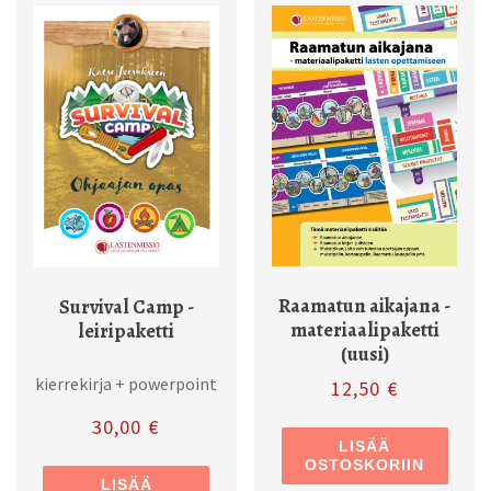
Raamatun aikajana -
Survival Camp -
materiaalipaketti
leiripaketti
(uusi)
kierrekirja + powerpoint
12,50
€
30,00
€
LISÄÄ
OSTOSKORIIN
LISÄÄ