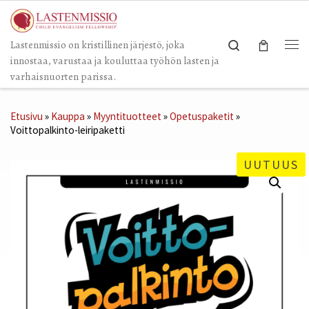
Skip to content
Search
Lastenmissio on kristillinen järjestö, joka
Val
innostaa, varustaa ja kouluttaa työhön lasten ja
varhaisnuorten parissa.
Etusivu
»
Kauppa
»
Myyntituotteet
»
Opetuspaketit
»
Voittopalkinto-leiripaketti
UUTUUS