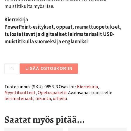
muistitikulta myös itse.
Kierrekirja
PowerPoint-esitykset, o
ppaat, raamattuopetukset,
tulostettavat ja digitaaliset leirimateriaalit USB-
muistitikulla suomeksi ja englanniksi
Voittopalkinto-leiripaketti määrä
LISÄÄ OSTOSKORIIN
Tuotetunnus (SKU):
0853-3
Osastot:
Kierrekirja
,
Myyntituotteet
,
Opetuspaketit
Avainsanat tuotteelle
leirimateriaali
,
liikunta
,
urheilu
Saatat myös pitää...