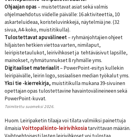
Ohjaajan opas
– muistettavat asiat sekä valmis
ohjelmaehdotus viidelle päivälle: 16 aktiviteettia, 10
askarteluideaa, koristeluvinkkejä, näytelmiä jne. (32
sivua, A4-koko, muistitikulla).
Tulostettavat apuvälineet
– ryhmänjohtajien ohjeet
hiljaisten hetkien viettoa varten, nimilaput,
leiripistetaulukot, leirivihkoset ja tehtäväsivut lapsille,
mainokset, ryhmätunnukset 8 ryhmälle yms.
Digitaaliset materiaalit
– PowerPoint-esitys kullekin
leiripäivälle, leirin logo, sosiaalisen median työkalut yms.
Yksi tie -kierrekirja,
muistitikulla mukana 39-sivuinen
opettajan opas tulostettavine havaintovälineineen sekä
PowerPoint-kuvat.
Toimitettu suomeksi 2026.
Huom. Leiripaketin tilaaja voi tilata valmiiksi painettuja
ilmaisia
Voittopalkinto-leirivihkosia
tarvittavan määrän.
Vaihtoehtoisesti lasten leirivihkoset voi tulostaa