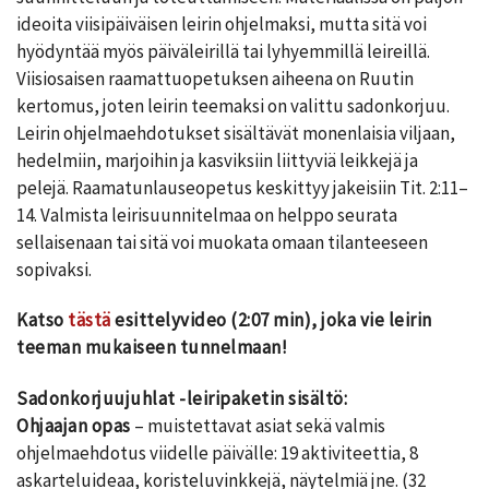
ideoita viisipäiväisen leirin ohjelmaksi, mutta sitä voi
hyödyntää myös päiväleirillä tai lyhyemmillä leireillä.
Viisiosaisen raamattuopetuksen aiheena on Ruutin
kertomus, joten leirin teemaksi on valittu sadonkorjuu.
Leirin ohjelmaehdotukset sisältävät monenlaisia viljaan,
hedelmiin, marjoihin ja kasviksiin liittyviä leikkejä ja
pelejä. Raamatunlauseopetus keskittyy jakeisiin Tit. 2:11–
14. Valmista leirisuunnitelmaa on helppo seurata
sellaisenaan tai sitä voi muokata omaan tilanteeseen
sopivaksi.
Katso
tästä
esittelyvideo (2:07 min), joka vie leirin
teeman mukaiseen tunnelmaan!
Sadonkorjuujuhlat -leiripaketin sisältö:
Ohjaajan opas
– muistettavat asiat sekä valmis
ohjelmaehdotus viidelle päivälle: 19 aktiviteettia, 8
askarteluideaa, koristeluvinkkejä, näytelmiä jne. (32