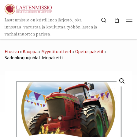
Skip to content
Search
Lastenmissio on kristillinen järjestö, joka
Val
innostaa, varustaa ja kouluttaa työhön lasten ja
varhaisnuorten parissa.
Etusivu
»
Kauppa
»
Myyntituotteet
»
Opetuspaketit
»
Sadonkorjuujuhlat-leiripaketti