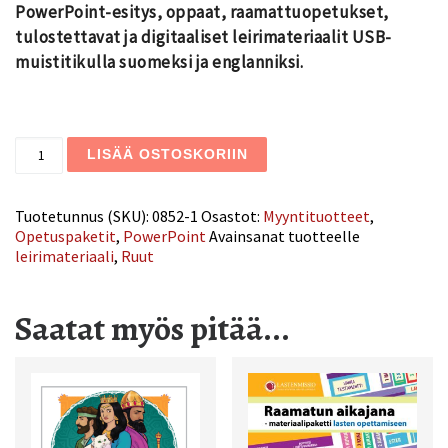
PowerPoint-esitys, o
ppaat, raamattuopetukset,
tulostettavat ja digitaaliset leirimateriaalit USB-
muistitikulla suomeksi ja englanniksi.
Sadonkorjuujuhlat-leiripaketti määrä
LISÄÄ OSTOSKORIIN
Tuotetunnus (SKU):
0852-1
Osastot:
Myyntituotteet
,
Opetuspaketit
,
PowerPoint
Avainsanat tuotteelle
leirimateriaali
,
Ruut
Saatat myös pitää...