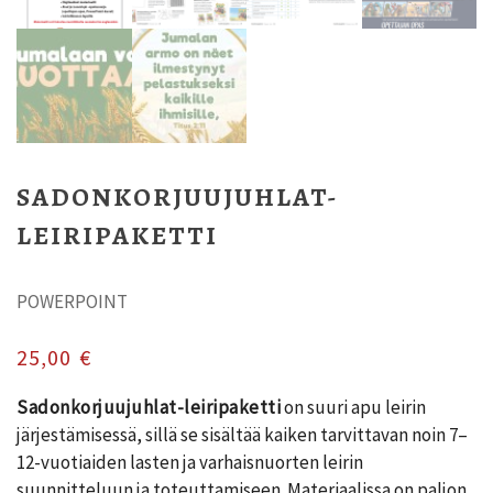
SADONKORJUUJUHLAT-
LEIRIPAKETTI
POWERPOINT
25,00
€
Sadonkorjuujuhlat-leiripaketti
on suuri apu leirin
järjestämisessä, sillä se sisältää kaiken tarvittavan noin 7–
12-vuotiaiden lasten ja varhaisnuorten leirin
suunnitteluun ja toteuttamiseen. Materiaalissa on paljon