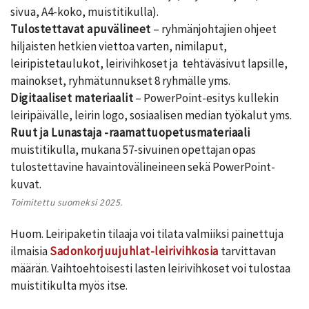
sivua, A4-koko, muistitikulla).
Tulostettavat apuvälineet
– ryhmänjohtajien ohjeet
hiljaisten hetkien viettoa varten, nimilaput,
leiripistetaulukot, leirivihkoset ja tehtäväsivut lapsille,
mainokset, ryhmätunnukset 8 ryhmälle yms.
Digitaaliset materiaalit
– PowerPoint-esitys kullekin
leiripäivälle, leirin logo, sosiaalisen median työkalut yms.
Ruut ja Lunastaja -raamattuopetusmateriaali
muistitikulla, mukana 57-sivuinen opettajan opas
tulostettavine havaintovälineineen sekä PowerPoint-
kuvat.
Toimitettu suomeksi 2025.
Huom. Leiripaketin tilaaja voi tilata valmiiksi painettuja
ilmaisia
Sadonkorjuujuhlat-leirivihkosia
tarvittavan
määrän. Vaihtoehtoisesti lasten leirivihkoset voi tulostaa
muistitikulta myös itse.