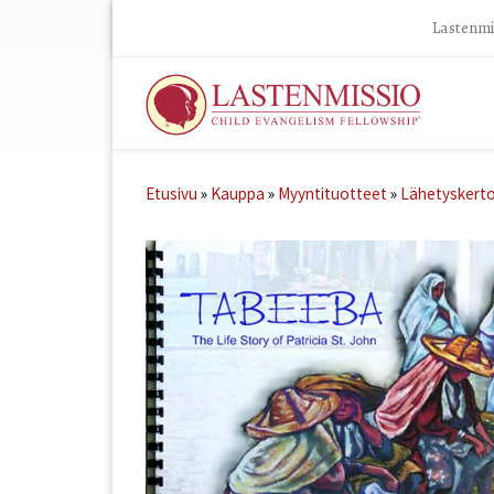
Lastenmis
Skip to content
Etusivu
»
Kauppa
»
Myyntituotteet
»
Lähetyskerto