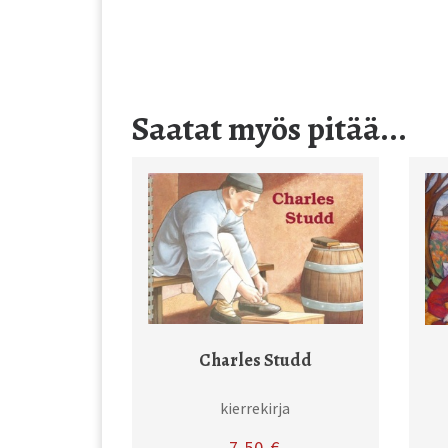
Saatat myös pitää...
Charles Studd
kierrekirja
7,50
€