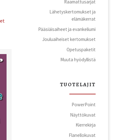
Raamattusarjat
Lähetyskertomukset ja
elämäkerrat
eet
Pääsiäisaiheet ja evankeliumi
Jouluaiheiset kertomukset
Opetuspaketit
Muuta hyödyllistä
TUOTELAJIT
PowerPoint
Näyttökuvat
Kierrekirja
Flanellokuvat