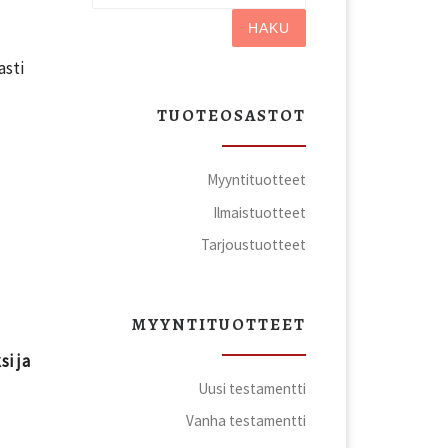
HAKU
asti
TUOTEOSASTOT
Myyntituotteet
Ilmaistuotteet
Tarjoustuotteet
MYYNTITUOTTEET
i ja
Uusi testamentti
Vanha testamentti