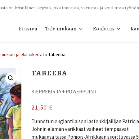
sio on kristillinen järjestö, joka innostaa, varustaa ja kouluttaa työhö
Etusivu
Tule mukaan
Koulutus
Ka
mukset ja elämäkerrat
»
Tabeeba
TABEEBA
KIERREKIRJA + POWERPOINT
21,50
€
Tunnetun englantilaisen lastenkirjailijan Patricia
Johnin elämän värikkäät vaiheet tempaavat
mukaansa tässä Pohjois-Afrikkaan sijoittuvassa 5