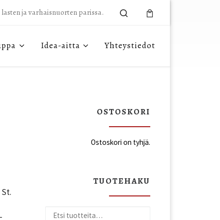
Search
n lasten ja varhaisnuorten parissa.
uppa
Idea-aitta
Yhteystiedot
OSTOSKORI
Ostoskori on tyhjä.
TUOTEHAKU
 St.
Etsi:
-