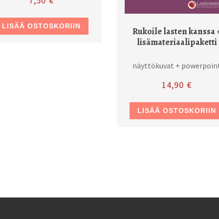
7,50
€
LISÄÄ OSTOSKORIIN
Rukoile lasten kanssa 
lisämateriaalipaketti
näyttökuvat + powerpoin
14,90
€
LISÄÄ OSTOSKORIIN