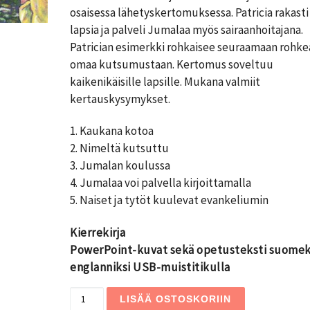
osaisessa lähetyskertomuksessa. Patricia rakasti
lapsia ja palveli Jumalaa myös sairaanhoitajana.
Patrician esimerkki rohkaisee seuraamaan rohke
omaa kutsumustaan. Kertomus soveltuu
kaikenikäisille lapsille. Mukana valmiit
kertauskysymykset.
1. Kaukana kotoa
2. Nimeltä kutsuttu
3. Jumalan koulussa
4. Jumalaa voi palvella kirjoittamalla
5. Naiset ja tytöt kuulevat evankeliumin
Kierrekirja
PowerPoint-kuvat sekä opetusteksti suomeks
englanniksi USB-muistitikulla
Tabeeba määrä
LISÄÄ OSTOSKORIIN