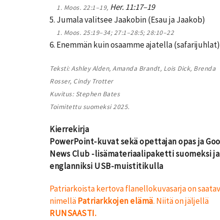
Her. 11:17–19
1. Moos. 22:1–19,
5. Jumala valitsee Jaakobin (Esau ja Jaakob)
1. Moos. 25:19–34; 27:1–28:5; 28:10–22
6. Enemmän kuin osaamme ajatella (safarijuhlat
Teksti: Ashley Alden, Amanda Brandt, Lois Dick, Brenda
Rosser, Cindy Trotter
Kuvitus: Stephen Bates
Toimitettu suomeksi 2025.
Kierrekirja
PowerPoint-kuvat sekä opettajan opas ja Go
News Club -lisämateriaalipaketti suomeksi ja
englanniksi USB-muistitikulla
Patriarkoista kertova flanellokuvasarja on saata
nimellä
Patriarkkojen elämä
. Niitä on jäljellä
RUNSAASTI.