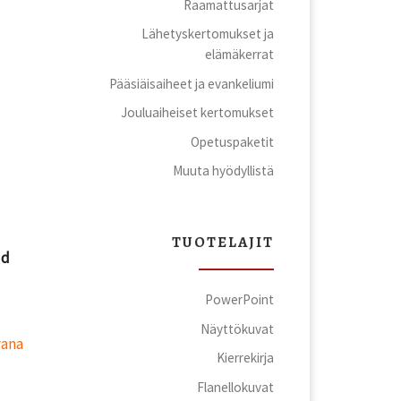
Raamattusarjat
Lähetyskertomukset ja
elämäkerrat
)
Pääsiäisaiheet ja evankeliumi
Jouluaiheiset kertomukset
Opetuspaketit
Muuta hyödyllistä
TUOTELAJIT
od
PowerPoint
Näyttökuvat
vana
Kierrekirja
Flanellokuvat