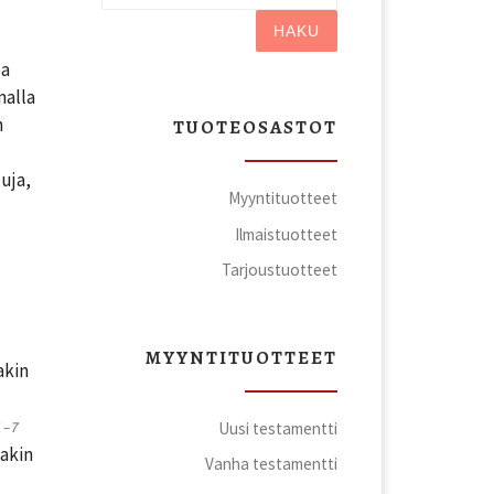
HAKU
la
malla
n
TUOTEOSASTOT
uja,
Myyntituotteet
Ilmaistuotteet
Tarjoustuotteet
MYYNTITUOTTEET
akin
Uusi testamentti
1–7
sakin
Vanha testamentti