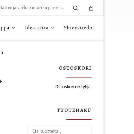
Search
n lasten ja varhaisnuorten parissa.
uppa
Idea-aitta
Yhteystiedot
ti
OSTOSKORI
+
Ostoskori on tyhjä.
TUOTEHAKU
Etsi: