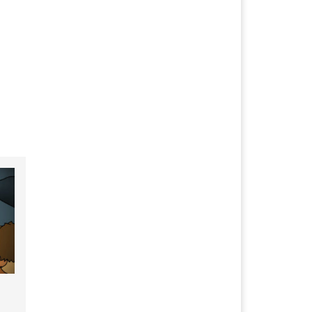
+ lisämateriaalipaketti määrä