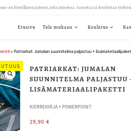
sio on kristillinen järjestö, joka innostaa, varustaa ja kouluttaa työhö
Etusivu
Tule mukaan
Koulutus
Ka
entti
»
Patriarkat: Jumalan suunnitelma paljastuu + lisämateriaalipaket
UUTUUS
PATRIARKAT: JUMALAN
SUUNNITELMA PALJASTUU 
LISÄMATERIAALIPAKETTI
KIERREKIRJA + POWERPOINT
29,90
€