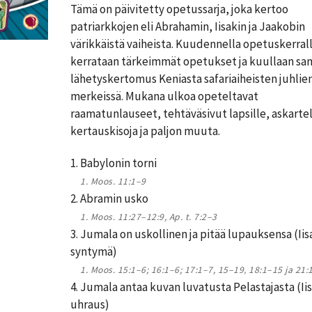
Tämä on päivitetty opetussarja, joka kertoo
patriarkkojen eli Abrahamin, Iisakin ja Jaakobin
värikkäistä vaiheista. Kuudennella opetuskerral
kerrataan tärkeimmät opetukset ja kuullaan sa
lähetyskertomus Keniasta safariaiheisten juhlie
merkeissä. Mukana ulkoa opeteltavat
raamatunlauseet, tehtäväsivut lapsille, askartel
kertauskisoja ja paljon muuta.
1. Babylonin torni
1. Moos. 11:1–9
2. Abramin usko
1. Moos. 11:27–12:9, Ap. t. 7:2–3
3. Jumala on uskollinen ja pitää lupauksensa (Iis
syntymä)
1. Moos. 15:1–6; 16:1–6; 17:1–7, 15–19‚ 18:1–15 ja 21:
4. Jumala antaa kuvan luvatusta Pelastajasta (Ii
uhraus)