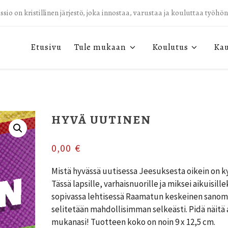
sio on kristillinen järjestö, joka innostaa, varustaa ja kouluttaa työhö
Etusivu
Tule mukaan
Koulutus
Ka
HYVÄ UUTINEN
0,00
€
Mistä hyvässä uutisessa Jeesuksesta oikein on k
Tässä lapsille, varhaisnuorille ja miksei aikuisille
sopivassa lehtisessä Raamatun keskeinen sano
selitetään mahdollisimman selkeästi. Pidä näitä 
mukanasi! Tuotteen koko on noin 9 x 12,5 cm.