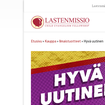
Lastenmis
Skip to content
Etusivu
»
Kauppa
»
Ilmaistuotteet
»
Hyvä uutinen