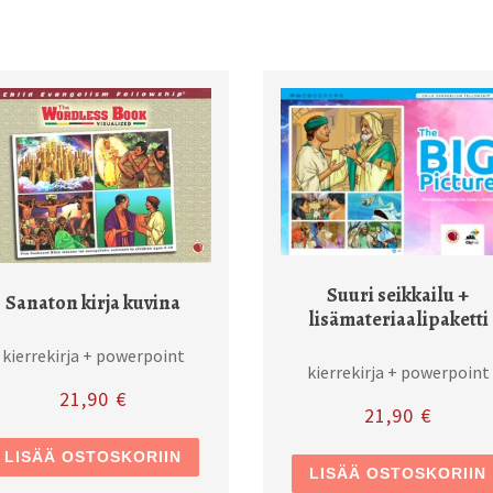
Suuri seikkailu +
Sanaton kirja kuvina
lisämateriaalipaketti
kierrekirja + powerpoint
kierrekirja + powerpoint
21,90
€
21,90
€
LISÄÄ OSTOSKORIIN
LISÄÄ OSTOSKORIIN
lla on useampi muunnelma. Voit tehdä valinnat tuotteen sivulla.