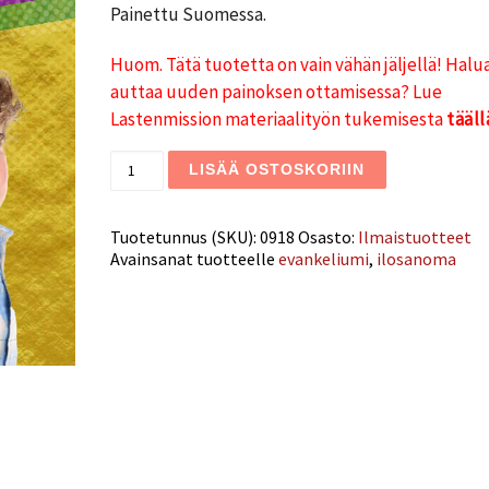
Painettu Suomessa.
Huom. Tätä tuotetta on vain vähän jäljellä! Halu
auttaa uuden painoksen ottamisessa? Lue
Lastenmission materiaalityön tukemisesta
tääll
Hyvä uutinen määrä
LISÄÄ OSTOSKORIIN
Tuotetunnus (SKU):
0918
Osasto:
Ilmaistuotteet
Avainsanat tuotteelle
evankeliumi
,
ilosanoma