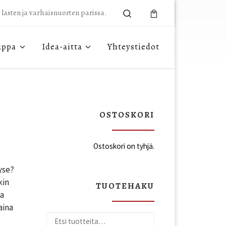
Search
n lasten ja varhaisnuorten parissa.
uppa
Idea-aitta
Yhteystiedot
OSTOSKORI
Ostoskori on tyhjä.
yse?
kin
TUOTEHAKU
ma
aina
Etsi: