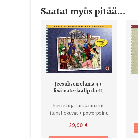
Saatat myös pitää...
Jeesuksen elämä 4 +
lisämateriaalipaketti
kierrekirja tai skannatut
flanellokuvat + powerpoint
29,90
€
Tällä tuottee