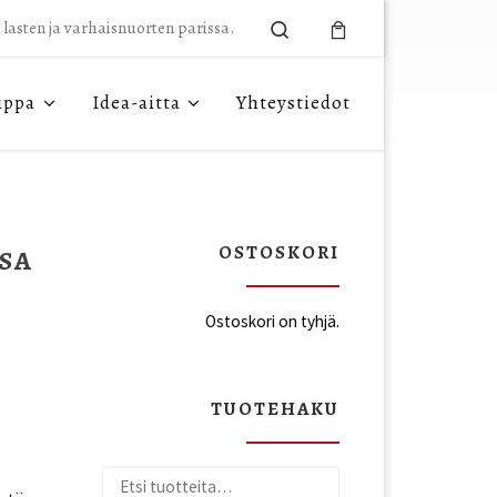
Search
n lasten ja varhaisnuorten parissa.
uppa
Idea-aitta
Yhteystiedot
OSTOSKORI
SSA
Ostoskori on tyhjä.
TUOTEHAKU
Etsi: