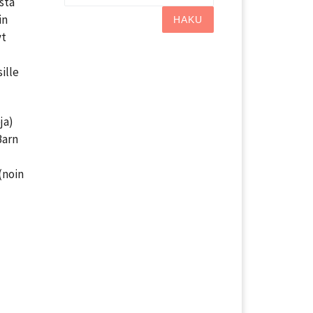
stä
in
HAKU
yt
ille
ja)
Barn
(noin
ä