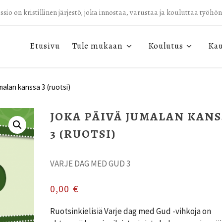
sio on kristillinen järjestö, joka innostaa, varustaa ja kouluttaa työhö
Etusivu
Tule mukaan
Koulutus
Ka
alan kanssa 3 (ruotsi)
JOKA PÄIVÄ JUMALAN KAN
3 (RUOTSI)
VARJE DAG MED GUD 3
0,00
€
Ruotsinkielisiä Varje dag med Gud -vihkoja on