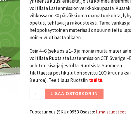
yhteensä kuusi erilaista, joista kolmea ensimmäi
voi tilata Lastenmission verkkokaupasta. Kussak
vihkossa on 30 päiväksi oma raamatunkohta, lyh
opetus, tehtäviä ja rukousteksti. Tämä värikäs ja
helppokäyttöinen materiaali on suunniteltu laps
noin 6-vuotiaasta alkaen.
Osia 4–6 (sekä osia 1–3 ja monia muita materiaale
voi tilata Ruotsista Lastenmission CEF Sverige –
och Tro -sisarjärjestöltä. Ruotsista Suomeen
tilattaessa postikulut on sovittu 10O kruunuksi 
9 euroa). Tee tilaus Ruotsiin
täältä
.
Joka päivä Jumalan kanssa 3 (ruotsi) määr
LISÄÄ OSTOSKORIIN
Tuotetunnus (SKU):
0953
Osasto:
Ilmaistuotteet