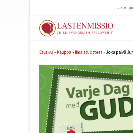
Lastenmis
Skip to content
Etusivu
»
Kauppa
»
Ilmaistuotteet
»
Joka päivä Jum