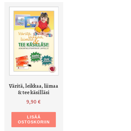
Väritä, leikkaa, liimaa
& tee käsilläsi
9,90
€
LISÄÄ
OSTOSKORIIN