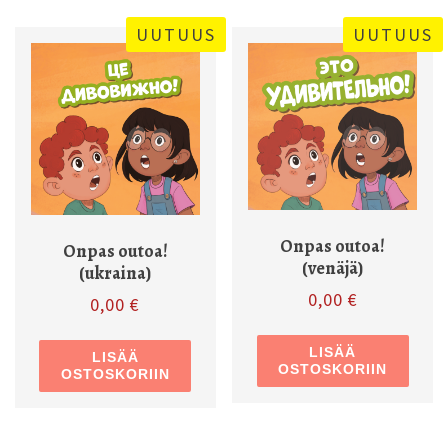
UUTUUS
UUTUUS
Onpas outoa!
Onpas outoa!
(venäjä)
(ukraina)
0,00
€
0,00
€
LISÄÄ
LISÄÄ
OSTOSKORIIN
OSTOSKORIIN