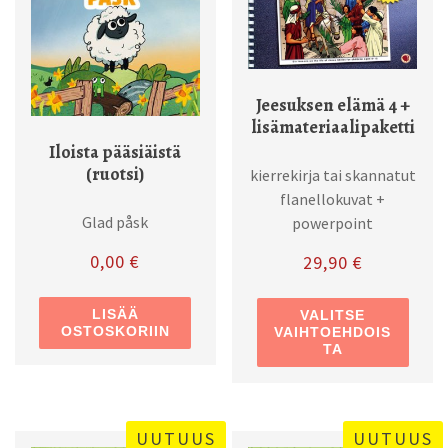
Jeesuksen elämä 4 +
lisämateriaalipaketti
Iloista pääsiäistä
(ruotsi)
kierrekirja tai skannatut
flanellokuvat +
Glad påsk
powerpoint
0,00
€
29,90
€
Tällä
LISÄÄ
VALITSE
OSTOSKORIIN
VAIHTOEHDOIS
TA
UUTUUS
UUTUUS