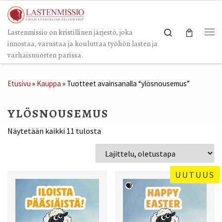
Skip to content
Search
Lastenmissio on kristillinen järjestö, joka
Val
innostaa, varustaa ja kouluttaa työhön lasten ja
varhaisnuorten parissa.
Etusivu
»
Kauppa
»
Tuotteet avainsanalla “ylösnousemus”
YLÖSNOUSEMUS
Näytetään kaikki 11 tulosta
UUTUUS