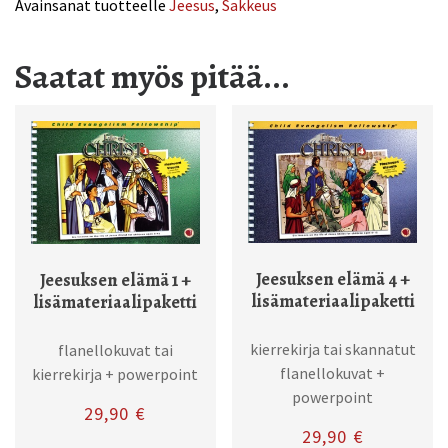
Avainsanat tuotteelle
Jeesus
,
Sakkeus
Saatat myös pitää...
Jeesuksen elämä 4 +
Jeesuksen elämä 1 +
lisämateriaalipaketti
lisämateriaalipaketti
kierrekirja tai skannatut
flanellokuvat tai
flanellokuvat +
kierrekirja + powerpoint
powerpoint
29,90
€
29,90
€
Tällä tuotteella on useampi muunnelm