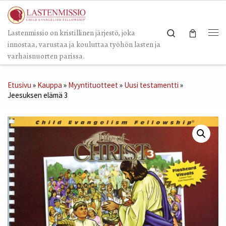
Skip to content
Search
Lastenmissio on kristillinen järjestö, joka
Val
innostaa, varustaa ja kouluttaa työhön lasten ja
varhaisnuorten parissa.
Etusivu
»
Kauppa
»
Myyntituotteet
»
Uusi testamentti
»
Jeesuksen elämä 3