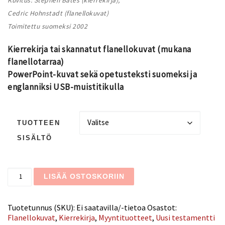
Kuvitus: Stephen Bates (kierrekirja),
Cedric Hohnstadt (flanellokuvat)
Toimitettu suomeksi 2002
Kierrekirja tai skannatut flanellokuvat (mukana
flanellotarraa)
PowerPoint-kuvat sekä opetusteksti suomeksi ja
englanniksi USB-muistitikulla
TUOTTEEN
SISÄLTÖ
Jeesuksen elämä 3 määrä
LISÄÄ OSTOSKORIIN
Tuotetunnus (SKU):
Ei saatavilla/-tietoa
Osastot:
Flanellokuvat
,
Kierrekirja
,
Myyntituotteet
,
Uusi testamentti